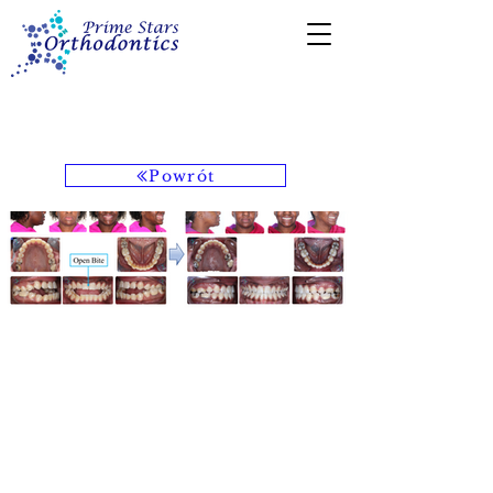
224-722-6222
Powrót