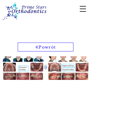
224-722-6222
Powrót